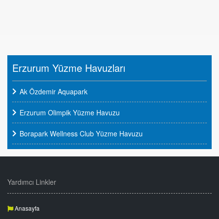
Erzurum Yüzme Havuzları
Ak Özdemir Aquapark
Erzurum Olimpik Yüzme Havuzu
Borapark Wellness Club Yüzme Havuzu
Yardımcı Linkler
Anasayfa