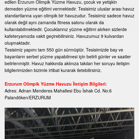
edilen Erzurum Olimpik Yüzme Havuzu, çocuk ve yetişkin
demeden yüzme eğitimi vermektedir. Tesisimiz uluslar arası havuz
standartlarına uyan olimpik bir havuzudur. Tesisimiz sadece havuz
olarak değil aynı zamanda fitness salonu olarak da
kullanılabilmektedir. Çocuklarınız yüzme eğitimi alırken sizlerde
kafeteryamızda vakit geçirebilirsiniz. Havuzumuz 9 kulvardan
oluşmaktadır.
Tesisimiz yapımı tam 550 gün sürmüştür. Tesisimizde bay ve
bayanların serbet yüzme yapabilmesi için belirli günler ve saatler
belirlenmiştir. Havuz hakkında aklınıza takılan her soruyu iletişim
bilgilerimizden bizimle irtibat kurarak iletebilirsiniz.
Erzurum Olimpik Yüzme Havuzu İletişim Bilgileri:
Adres: Adnan Menderes Mahallesi Ebu İshak Cd. No:6
Palandöken/ERZURUM